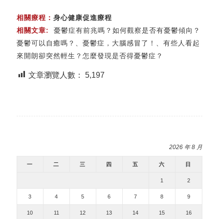
相關療程：
身心健康促進療程
相關文章:
憂鬱症有前兆嗎？如何觀察是否有憂鬱傾向？
憂鬱可以自癒嗎？
、
憂鬱症，大腦感冒了！
、
有些人看起
來開朗卻突然輕生？怎麼發現是否得憂鬱症？
文章瀏覽人數：
5,197
2026 年 8 月
一
二
三
四
五
六
日
1
2
3
4
5
6
7
8
9
10
11
12
13
14
15
16