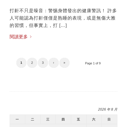
打鼾不只是噪音：警惕身體發出的健康警訊！ 許多
人可能認為打鼾僅僅是熟睡的表現，或是無傷大雅
的習慣，但事實上，打 […]
閱讀更多
1
2
3
›
»
Page 1 of 9
2026 年 8 月
一
二
三
四
五
六
日