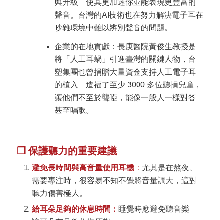
與升級，使其更加迷你並能表現更豐富的
聲音。台灣的AI技術也在努力解決電子耳在
吵雜環境中難以辨別聲音的問題。
企業的在地貢獻：長庚醫院黃俊生教授是
將「人工耳蝸」引進臺灣的關鍵人物，台
塑集團也曾捐贈大量資金支持人工電子耳
的植入，造福了至少 3000 多位聽損兒童，
讓他們不至於聾啞，能像一般人一樣對答
甚至唱歌。
❐ 保護聽力的重要建議
避免長時間與高音量使用耳機：
尤其是在熬夜、
需要專注時，很容易不知不覺將音量調大，這對
聽力傷害極大。
給耳朵足夠的休息時間：
睡覺時應避免聽音樂，