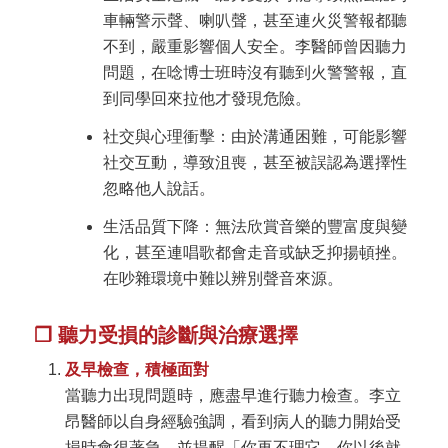
車輛警示聲、喇叭聲，甚至連火災警報都聽
不到，嚴重影響個人安全。李醫師曾因聽力
問題，在唸博士班時沒有聽到火警警報，直
到同學回來拉他才發現危險。
社交與心理衝擊：由於溝通困難，可能影響
社交互動，導致沮喪，甚至被誤認為選擇性
忽略他人說話。
生活品質下降：無法欣賞音樂的豐富度與變
化，甚至連唱歌都會走音或缺乏抑揚頓挫。
在吵雜環境中難以辨別聲音來源。
❐ 聽力受損的診斷與治療選擇
及早檢查，積極面對
當聽力出現問題時，應盡早進行聽力檢查。李立
昂醫師以自身經驗強調，看到病人的聽力開始受
損時會很著急，並提醒「你再不理它，你以後就