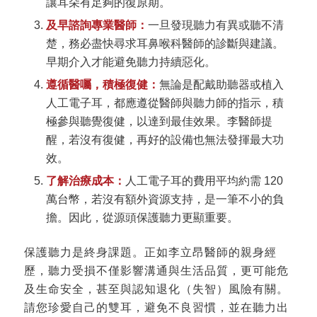
讓耳朵有足夠的復原期。
及早諮詢專業醫師：
一旦發現聽力有異或聽不清
楚，務必盡快尋求耳鼻喉科醫師的診斷與建議。
早期介入才能避免聽力持續惡化。
遵循醫囑，積極復健：
無論是配戴助聽器或植入
人工電子耳，都應遵從醫師與聽力師的指示，積
極參與聽覺復健，以達到最佳效果。李醫師提
醒，若沒有復健，再好的設備也無法發揮最大功
效。
了解治療成本：
人工電子耳的費用平均約需 120
萬台幣，若沒有額外資源支持，是一筆不小的負
擔。因此，從源頭保護聽力更顯重要。
保護聽力是終身課題。正如李立昂醫師的親身經
歷，聽力受損不僅影響溝通與生活品質，更可能危
及生命安全，甚至與認知退化（失智）風險有關。
請您珍愛自己的雙耳，避免不良習慣，並在聽力出