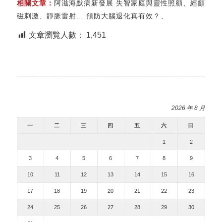
相關文章：
阿滋海默病新發展 失智家庭與靈性照顧
、
經顱
磁刺激、靜脈雷射… 預防大腦退化真有效？
、
文章瀏覽人數：
1,451
2026 年 8 月
一
二
三
四
五
六
日
1
2
3
4
5
6
7
8
9
10
11
12
13
14
15
16
17
18
19
20
21
22
23
24
25
26
27
28
29
30