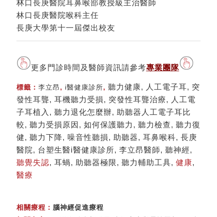
林口長庚醫院耳鼻喉部教授級主治醫師
林口長庚醫院喉科主任
長庚大學第十一屆傑出校友
更多門診時間及醫師資訊請參考
專業團隊
聽力健康, 人工電子耳, 突
標籤：
李立昂
,
i醫健康診所
,
發性耳聾, 耳機聽力受損, 突發性耳聾治療, 人工電
子耳植入, 聽力退化怎麼辦, 助聽器人工電子耳比
較, 聽力受損原因, 如何保護聽力, 聽力檢查, 聽力復
健, 聽力下降, 噪音性聽損, 助聽器, 耳鼻喉科, 長庚
醫院, 台塑生醫i醫健康診所, 李立昂醫師, 聽神經,
聽覺失認
, 耳蝸, 助聽器極限, 聽力輔助工具,
健康
,
醫療
相關療程：
腦神經促進療程