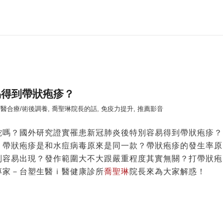
易得到帶狀疱疹？
醫合療/術後調養
,
喬聖琳院長的話
,
免疫力提升
,
推薦影音
蛇嗎？國外研究證實罹患新冠肺炎後特別容易得到帶狀疱疹？
！帶狀疱疹是和水痘病毒原來是同一款？帶狀疱疹的發生率原
別容易出現？發作範圍大不大跟嚴重程度其實無關？打帶狀疱
專家－台塑生醫ｉ醫健康診所
喬聖琳
院長來為大家解惑！